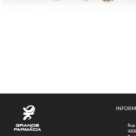
INFOR
Rua 
450