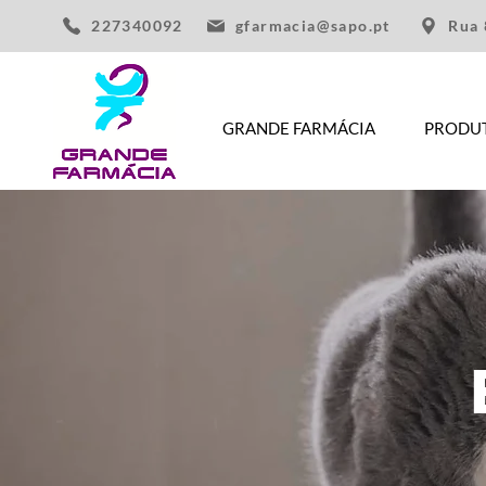
227340092
gfarmacia@sapo.pt
Rua 
GRANDE FARMÁCIA
PRODU